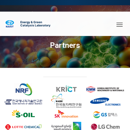
내
비
게
Partners
이
션
토
글